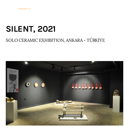
Sevinç Köseoğlu
Ceramics
SILENT, 2021
Associate Professor Sevinç KÖSEOĞLU
ULUBATLI
SOLO CERAMIC EXHIBITION, ANKARA - TÜRKİYE
Home
ABOUT ME
WORKS
NEWS
Events
Contact